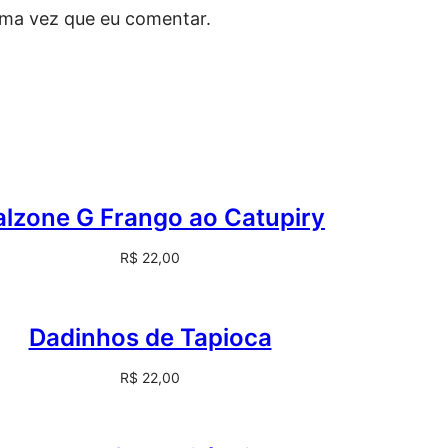
d
ima vez que eu comentar.
e
lzone G Frango ao Catupiry
R$
22,00
Dadinhos de Tapioca
R$
22,00