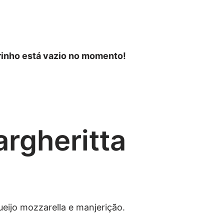
rinho está vazio no momento!
rgheritta
eijo mozzarella e manjerição.