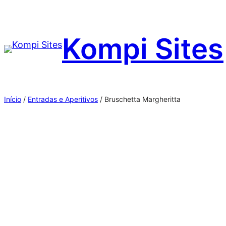
Pular
para
Kompi Sites
o
conteúdo
Início
/
Entradas e Aperitivos
/ Bruschetta Margheritta