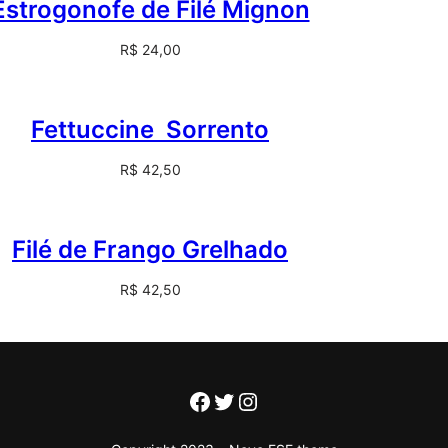
Estrogonofe de Filé Mignon
R$
24,00
Fettuccine Sorrento
R$
42,50
Filé de Frango Grelhado
R$
42,50
Facebook
Twitter
Instagram