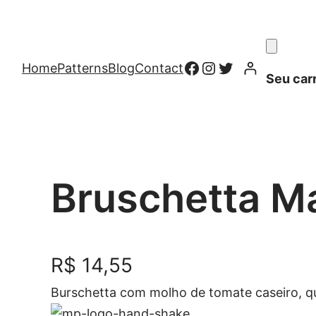
Facebook
Instagram
Twitter
Home
Patterns
Blog
Contact
Seu car
Bruschetta Ma
R$
14,55
Burschetta com molho de tomate caseiro, qu