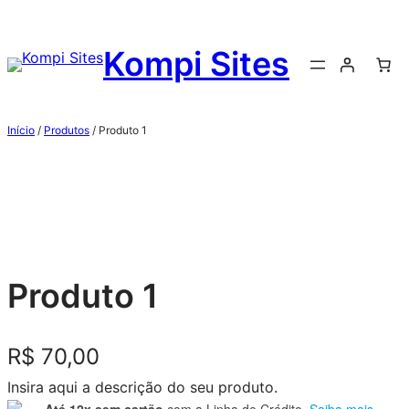
Kompi Sites
Início
/
Produtos
/ Produto 1
Produto 1
R$
70,00
Insira aqui a descrição do seu produto.
Até 12x sem cartão
com a Linha de Crédito.
Saiba mais