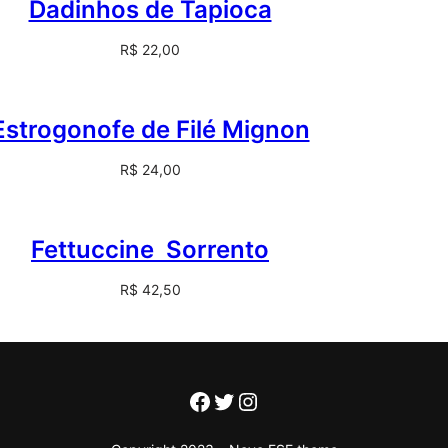
Dadinhos de Tapioca
R$
22,00
Estrogonofe de Filé Mignon
R$
24,00
Fettuccine Sorrento
R$
42,50
Facebook
Twitter
Instagram