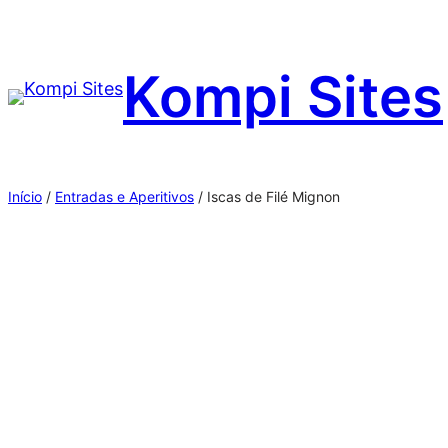
Pular
para
Kompi Sites
o
conteúdo
Início
/
Entradas e Aperitivos
/ Iscas de Filé Mignon