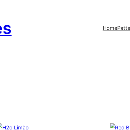
es
Home
Patt