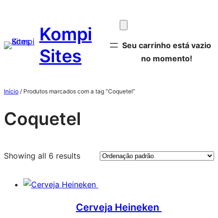
Pular
para
Kompi
o
Seu carrinho está vazio
conteúdo
Sites
no momento!
Início
/ Produtos marcados com a tag “Coquetel”
Coquetel
Showing all 6 results
Cerveja Heineken